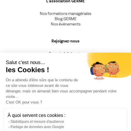
L'association GERME
Nos formations managériales
Blog GERME
Nos événements
Rejoignez-nous
Devenir Adhérent.e
Devenir Animateur.rice
Salut c'est nous...
Devenir Intervenant.e
les Cookies !
Besoin d'un renseignement
On a attendu d'être sûrs que le contenu de
ce site vous intéresse avant de vous
CGV
déranger, mais on aimerait bien vous accompagner pendant votre
Mentions légales
visite...
Nos engagements
C'est OK pour vous ?
F.A.Q
Politique de confidentialité
Fiche Presse
À quoi servent ces cookies :
Recrutement
Statistiques et mesure d'audience
Partage de données avec Google