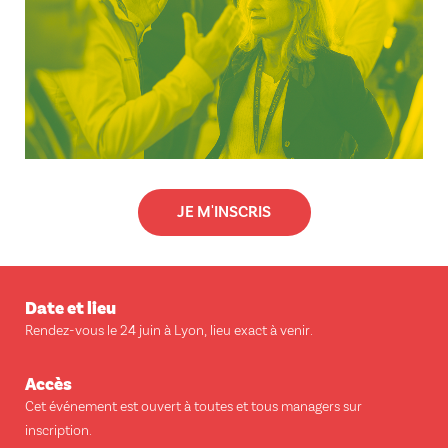
JE M'INSCRIS
Date et lieu
Rendez-vous le 24 juin à Lyon, lieu exact à venir.
Accès
Cet événement est ouvert à toutes et tous managers sur
inscription.