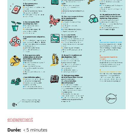
engagement
Durée
< 5 minutes