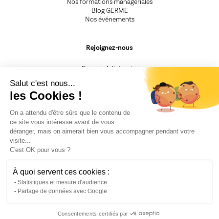
Nos formations managériales
Blog GERME
Nos événements
Rejoignez-nous
Devenir Adhérent.e
Devenir Animateur.rice
Salut c'est nous...
Devenir Intervenant.e
les Cookies !
Besoin d'un renseignement
On a attendu d'être sûrs que le contenu de
ce site vous intéresse avant de vous
CGV
déranger, mais on aimerait bien vous accompagner pendant votre
Mentions légales
visite...
Nos engagements
C'est OK pour vous ?
F.A.Q
Politique de confidentialité
Fiche Presse
À quoi servent ces cookies :
Recrutement
Statistiques et mesure d'audience
Partage de données avec Google
Consentements certifiés par