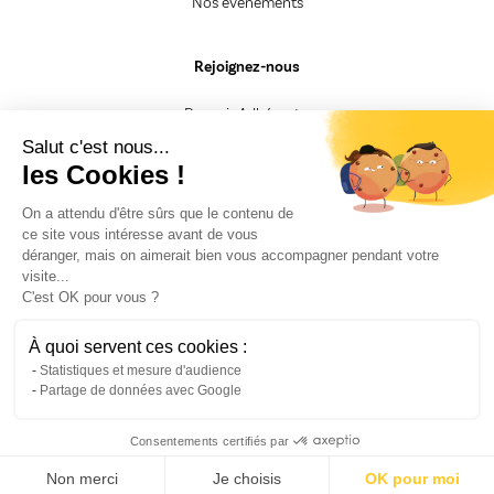
Nos événements
Rejoignez-nous
Devenir Adhérent.e
Devenir Animateur.rice
Salut c'est nous...
Devenir Intervenant.e
les Cookies !
Besoin d'un renseignement
On a attendu d'être sûrs que le contenu de
ce site vous intéresse avant de vous
CGV
déranger, mais on aimerait bien vous accompagner pendant votre
Mentions légales
visite...
Nos engagements
C'est OK pour vous ?
F.A.Q
Politique de confidentialité
Fiche Presse
À quoi servent ces cookies :
Recrutement
Statistiques et mesure d'audience
Partage de données avec Google
Consentements certifiés par
Partagez !
Non merci
Je choisis
OK pour moi
Opens in a new window
Opens in a new window