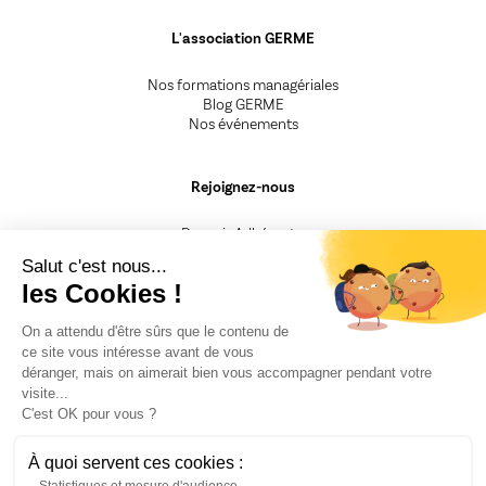
L'association GERME
Nos formations managériales
Blog GERME
Nos événements
Rejoignez-nous
Devenir Adhérent.e
Devenir Animateur.rice
Salut c'est nous...
Devenir Intervenant.e
les Cookies !
Besoin d'un renseignement
On a attendu d'être sûrs que le contenu de
ce site vous intéresse avant de vous
CGV
déranger, mais on aimerait bien vous accompagner pendant votre
Mentions légales
visite...
Nos engagements
C'est OK pour vous ?
F.A.Q
Politique de confidentialité
Fiche Presse
À quoi servent ces cookies :
Recrutement