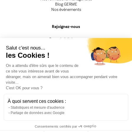
Blog GERME
Nos événements
Rejoignez-nous
Devenir Adhérent.e
Devenir Animateur.rice
Salut c'est nous...
Devenir Intervenant.e
les Cookies !
Besoin d'un renseignement
On a attendu d'être sûrs que le contenu de
ce site vous intéresse avant de vous
CGV
déranger, mais on aimerait bien vous accompagner pendant votre
Mentions légales
visite...
Nos engagements
C'est OK pour vous ?
F.A.Q
Politique de confidentialité
Fiche Presse
À quoi servent ces cookies :
Recrutement
Statistiques et mesure d'audience
Partage de données avec Google
Consentements certifiés par