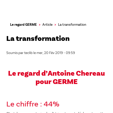
Aller
Le regard GERME
Article
La transformation
au
contenu
La transformation
principal
Soumis par
teclib
le
mer, 20 Fév 2019 - 09:59
Le regard d’Antoine Chereau
pour GERME
Le chiffre : 44%