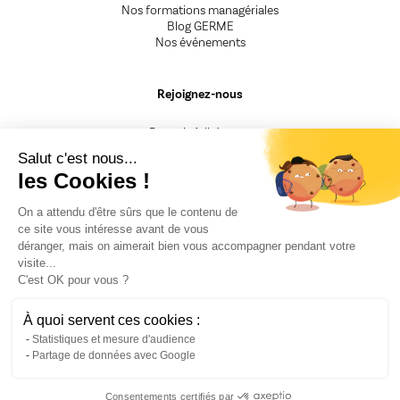
Nos formations managériales
Blog GERME
Nos événements
Rejoignez-nous
Devenir Adhérent.e
Devenir Animateur.rice
Salut c'est nous...
Devenir Intervenant.e
les Cookies !
Besoin d'un renseignement
On a attendu d'être sûrs que le contenu de
ce site vous intéresse avant de vous
CGV
déranger, mais on aimerait bien vous accompagner pendant votre
Mentions légales
visite...
Nos engagements
C'est OK pour vous ?
F.A.Q
Politique de confidentialité
Fiche Presse
À quoi servent ces cookies :
Recrutement
Statistiques et mesure d'audience
Partage de données avec Google
Consentements certifiés par