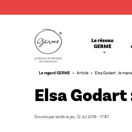
Aller
au
contenu
principal
Main
Le réseau
navigation
GERME
Le regard GERME
Article
Elsa Godart : le ma
Elsa Godart
Soumis par
teclib
le
jeu, 12 Jul 2018 - 17:47