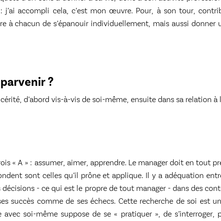
 : j’ai accompli cela, c’est mon œuvre. Pour, à son tour, contr
re à chacun de s’épanouir individuellement, mais aussi donner un
parvenir ?
incérité, d’abord vis-à-vis de soi-même, ensuite dans sa relation à l
trois « A » : assumer, aimer, apprendre. Le manager doit en tout p
 fondent sont celles qu’il prône et applique. Il y a adéquation entr
s décisions - ce qui est le propre de tout manager - dans des co
e ses succès comme de ses échecs. Cette recherche de soi est 
 avec soi-même suppose de se « pratiquer », de s’interroger, p