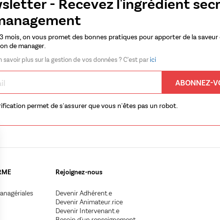
letter - Recevez l'ingrédient sec
management
 3 mois, on vous promet des bonnes pratiques pour apporter de la saveur
çon de manager.
n savoir plus sur la gestion de vos données ? C’est par
ici
ABONNEZ-V
rification permet de s'assurer que vous n'êtes pas un robot.
ERME
Rejoignez-nous
anagériales
Devenir Adhérent.e
Devenir Animateur.rice
Devenir Intervenant.e
Besoin d'un renseignement