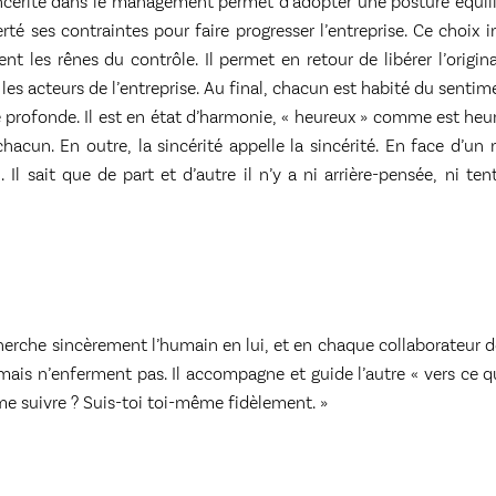
 sincérité dans le management permet d’adopter une posture équili
té ses contraintes pour faire progresser l’entreprise. Ce choix i
nt les rênes du contrôle. Il permet en retour de libérer l’original
les acteurs de l’entreprise. Au final, chacun est habité du sentimen
re profonde. Il est en état d’harmonie, « heureux » comme est heur
chacun. En outre, la sincérité appelle la sincérité. En face d’un 
. Il sait que de part et d’autre il n’y a ni arrière-pensée, ni t
rche sincèrement l’humain en lui, et en chaque collaborateur de
mais n’enferment pas. Il accompagne et guide l’autre « vers ce q
 me suivre ? Suis-toi toi-même fidèlement. »