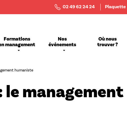
Menu
02 49 62 24 24
Plaquette
Top
Bar
Formations
Nos
Où nous
en management
événements
trouver ?
nagement humaniste
 : le management