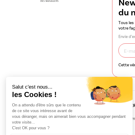
News
du 
Tous les
votre fa
Envie d’e
Cette vé
Salut c'est nous...
les Cookies !
Contactez-nous
L'association G
On a attendu d'être sûrs que le contenu
de ce site vous intéresse avant de
vous déranger, mais on aimerait bien vous accompagner pendant
GERME
Nos formations m
votre visite...
29 quai de Versailles
Blog GERME
C'est OK pour vous ?
44000 Nantes
Nos événements
02 49 62 24 24