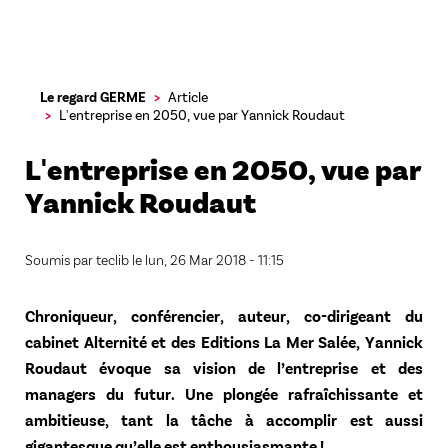
Aller
Le regard GERME
Article
au
L'entreprise en 2050, vue par Yannick Roudaut
contenu
principal
L'entreprise en 2050, vue par
Yannick Roudaut
Soumis par
teclib
le
lun, 26 Mar 2018 - 11:15
Chroniqueur, conférencier, auteur, co-dirigeant du
cabinet Alternité et des Editions La Mer Salée, Yannick
Roudaut évoque sa vision de l’entreprise et des
managers du futur. Une plongée rafraîchissante et
ambitieuse, tant la tâche à accomplir est aussi
gigantesque qu’elle est enthousiasmante !