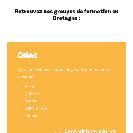
Retrouvez nos groupes de formation en
Bretagne :
Germe
Cycle destiné aux cadres dirigeants et managers
confirmés
Brest
Quimper
Rennes
Saint-Brieuc
Vannes
Découvrir le cycle Germe