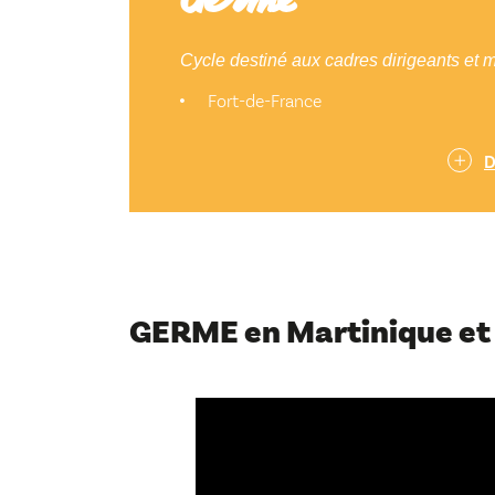
Cycle destiné aux cadres dirigeants et
Fort-de-France
D
GERME en Martinique et