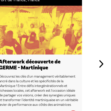
Afterwork découverte de
Atelier
GERME - Martinique
ta plu
Découvrez les clés d'un management véritablement
Un moment 
ancré dans la culture et les spécificités de la
créativité, l
Martinique ! Entre défis intergénérationnels et
au beau et 
richesses locales, cet afterwork est l'occasion idéale
potentiel...
de partager vos visions, créer des synergies uniques
et transformer l'identité martiniquaise en un véritable
levier de performance aux côtés des animatrices.