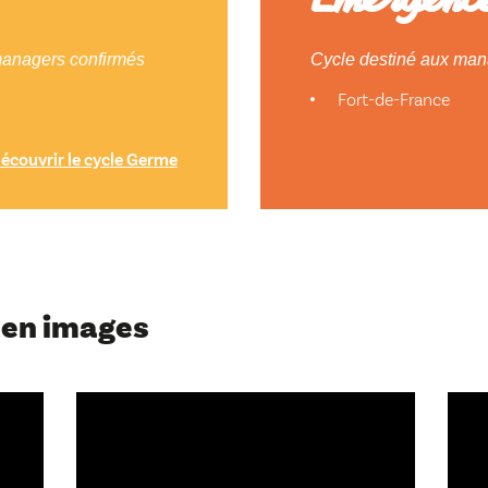
 managers confirmés
Cycle destiné aux mana
Fort-de-France
écouvrir le cycle Germe
 en images