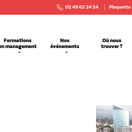
Menu
02 49 62 24 24
Plaquette
Top
Bar
Formations
Nos
Où nous
en management
événements
trouver ?