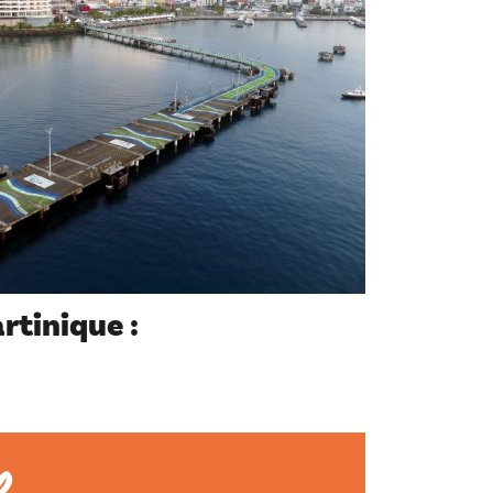
tinique :
e