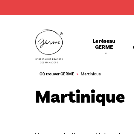
Aller
au
contenu
principal
Main
Le réseau
navigation
GERME
Où trouver GERME
Martinique
Martinique