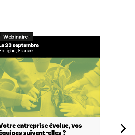
Webinaire+
After+
Le 23 septembre
Le 24 se
En ligne, France
Lille, Fra
Votre entreprise évolue, vos
Ciné-dé
équipes suivent-elles ?
Samuel