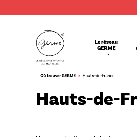
Aller
au
contenu
principal
Main
Le réseau
navigation
GERME
Où trouver GERME
Hauts-de-France
Hauts-de-F