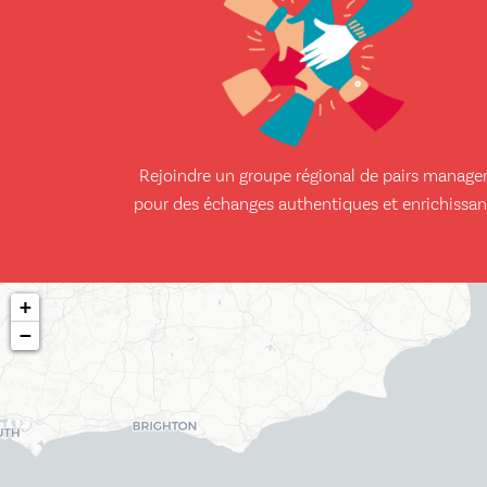
Rejoindre un groupe régional de pairs manage
pour des échanges authentiques et enrichissan
+
−