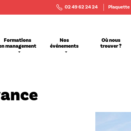
Menu
02 49 62 24 24
Plaquette
Top
Bar
Formations
Nos
Où nous
en management
événements
trouver ?
rance