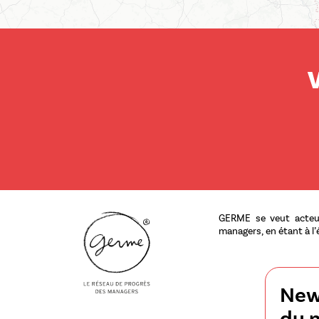
V
GERME se veut acteur
managers, en étant à l’
News
du 