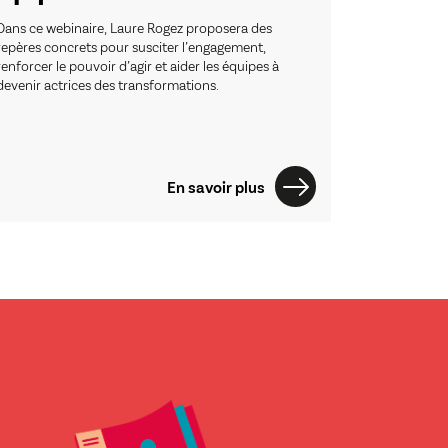
Dans ce webinaire, Laure Rogez proposera des
Dans ce cin
repères concrets pour susciter l’engagement,
l'APEC, déc
renforcer le pouvoir d’agir et aider les équipes à
aborde comm
devenir actrices des transformations.
entreprises 
d'experts s
indispensabl
présent en 
En savoir plus