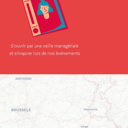
S’ouvrir par une veille managériale
et s’inspirer lors de nos événements