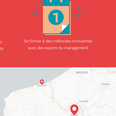
Se former à des méthodes innovantes
rs
avec des experts du management
ts