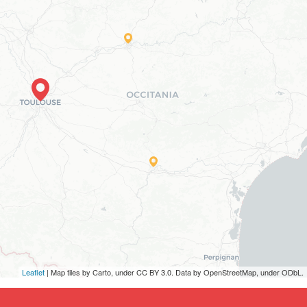
Leaflet
| Map tiles by Carto, under CC BY 3.0. Data by OpenStreetMap, under ODbL.