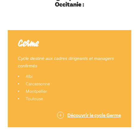
Occitanie :
Germe
Cycle destiné aux cadres dirigeants et managers
confirmés
Albi
Carcassonne
Montpellier
Toulouse
Découvrir le cycle Germe