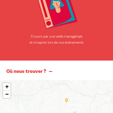
S’ouvrir par une veille managériale
et s’inspirer lors de nos événements
Où nous trouver ?
+
−