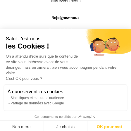
Nos événements
Rejoignez-nous
Devenir Adhérent.e
Devenir Animateur.rice
Salut c'est nous...
Devenir Intervenant.e
les Cookies !
Besoin d'un renseignement
On a attendu d'être sûrs que le contenu de
ce site vous intéresse avant de vous
CGV
déranger, mais on aimerait bien vous accompagner pendant votre
Mentions légales
visite...
Nos engagements
C'est OK pour vous ?
F.A.Q
Politique de confidentialité
Fiche Presse
À quoi servent ces cookies :
Recrutement
Statistiques et mesure d'audience
Partage de données avec Google
Consentements certifiés par
Partagez !
Non merci
Je choisis
OK pour moi
Opens in a new window
Opens in a new window